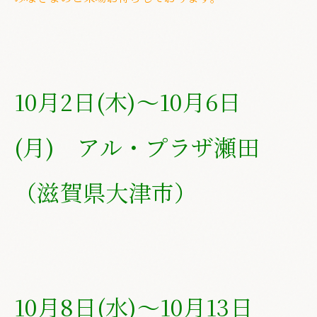
10月2日(木
)～10月6日
(月) アル・プラザ瀬田
（滋賀県大津市
）
10月8日(水
)～10月13日